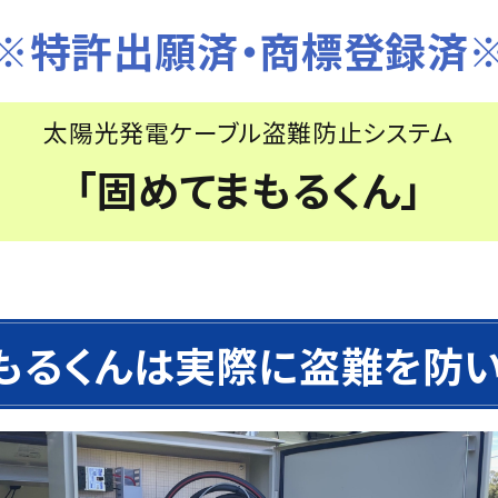
※特許出願済・商標登録済
太陽光発電ケーブル盗難防止システム
「固めてまもるくん」
まもるくんは実際に盗難を防い