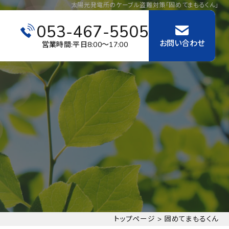
太陽光発電所のケーブル盗難対策「固めてまもるくん」
053-467-5505
内
お問い合わせ
営業時間:平日8:00～17:00
トップページ
>
固めてまもるくん