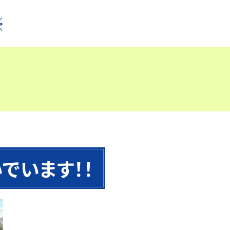
※
でいます！！