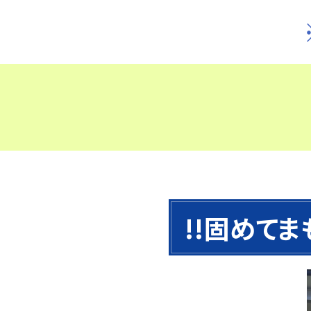
!!固めて