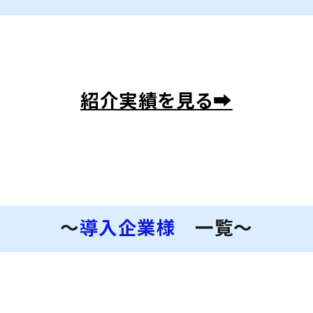
紹介実績を見る➡
～
導入企業様
一覧～